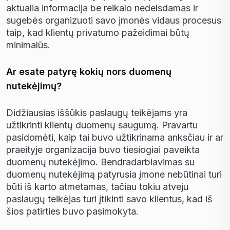
aktualia informacija be reikalo nedelsdamas ir
sugeb
ė
s organizuoti savo
į
mon
ė
s vidaus procesus
taip, kad klient
ų
privatumo pa
ž
eidimai b
ū
t
ų
minimal
ū
s.
Ar esate patyrę kokių nors duomenų
nutekėjimų?
Did
ž
iausias i
ššū
kis paslaug
ų
teik
ė
jams yra
u
ž
tikrinti klient
ų
duomen
ų
saugum
ą
. Pravartu
pasidom
ė
ti, kaip tai buvo u
ž
tikrinama anks
č
iau ir ar
praeityje organizacija buvo tiesiogiai paveikta
duomen
ų
nutek
ė
jimo. Bendradarbiavimas su
duomen
ų
nutek
ė
jim
ą
patyrusia
į
mone neb
ū
tinai turi
b
ū
ti i
š
karto atmetamas, ta
č
iau tokiu atveju
paslaug
ų
teik
ė
jas turi
į
tikinti savo klientus, kad i
š
š
ios patirties buvo pasimokyta.