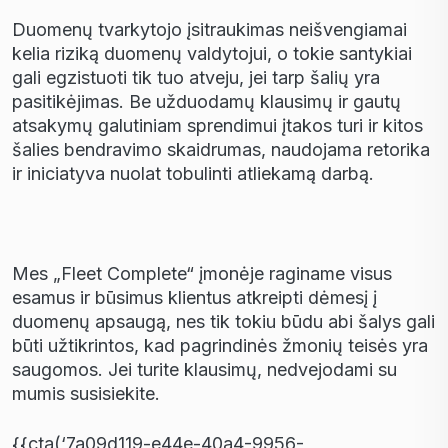
Duomen
ų
tvarkytojo
į
sitraukimas nei
š
vengiamai
kelia rizik
ą
duomen
ų
valdytojui, o tokie santykiai
gali egzistuoti tik tuo atveju, jei tarp
š
ali
ų
yra
pasitik
ė
jimas. Be u
ž
duodam
ų
klausim
ų
ir gaut
ų
atsakym
ų
galutiniam sprendimui
į
takos turi ir kitos
š
alies bendravimo skaidrumas, naudojama retorika
ir iniciatyva nuolat tobulinti atliekam
ą
darb
ą
.
Mes „Fleet Complete“
į
mon
ė
je raginame visus
esamus ir b
ū
simus klientus atkreipti d
ė
mes
į į
duomen
ų
apsaug
ą
, nes tik tokiu b
ū
du abi
š
alys gali
b
ū
ti u
ž
tikrintos, kad pagrindin
ė
s
ž
moni
ų
teis
ė
s yra
saugomos. Jei turite klausim
ų
, nedvejodami su
mumis susisiekite.
{{cta(‘7a09d119-e44e-40a4-9956-