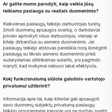
Ar galite mums parodyti, kaip veikia jūsų
teikiama paslauga su realiais duomenimis?
Kiekvienas paslaug
ų
teik
ė
jo darbuotojas tur
ė
t
ų
ž
inoti duomen
ų
apsaugos svarb
ą
, o darbdaviai
privalo apmokyti visus darbuotojus, vienaip ar
kitaip dirban
č
ius su asmens duomenimis. Jei
paslaug
ų
teik
ė
jo atstovas parei
š
kia nor
ą
i
š
m
ė
ginti
paslaug
ą
su tikrais asmens duomenimis prie
š
sudarydamas atitinkamas sutartis, yra pagrindo
manyti, kad mokymai nebuvo labai efektyv
ū
s.
Kokį funkcionalumą siūlote galutinio vartotojo
privatumui užtikrinti?
Informacija apie tai, kaip klientai gali apsaugoti
savo duomen
ų
subjekt
ų
privatum
ą
paslaug
ų
teik
ė
jo programin
ė
je
į
rangoje yra ne ma
ž
iau svarbi