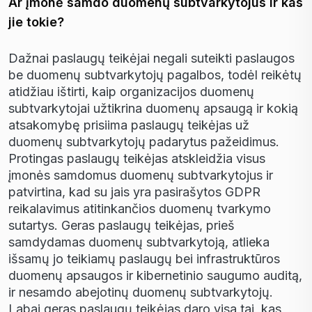
Ar įmonė samdo duomenų subtvarkytojus ir kas
jie tokie?
Da
ž
nai paslaug
ų
teik
ė
jai negali suteikti paslaugos
be duomen
ų
subtvarkytoj
ų
pagalbos, tod
ė
l reik
ė
t
ų
atid
ž
iau i
š
tirti, kaip organizacijos duomen
ų
subtvarkytojai u
ž
tikrina duomen
ų
apsaug
ą
ir koki
ą
atsakomyb
ę
prisiima paslaug
ų
teik
ė
jas u
ž
duomen
ų
subtvarkytoj
ų
padarytus pa
ž
eidimus.
Protingas paslaug
ų
teik
ė
jas atskleid
ž
ia visus
į
mon
ė
s samdomus duomen
ų
subtvarkytojus ir
patvirtina, kad su jais yra pasira
š
ytos GDPR
reikalavimus atitinkan
č
ios duomen
ų
tvarkymo
sutartys. Geras paslaug
ų
teik
ė
jas, prie
š
samdydamas duomen
ų
subtvarkytoj
ą
, atlieka
i
š
sam
ų
jo teikiam
ų
paslaug
ų
bei infrastrukt
ū
ros
duomen
ų
apsaugos ir kibernetinio saugumo audit
ą
,
ir nesamdo abejotin
ų
duomen
ų
subtvarkytoj
ų
.
Labai geras paslaug
ų
teik
ė
jas daro visa tai, kas