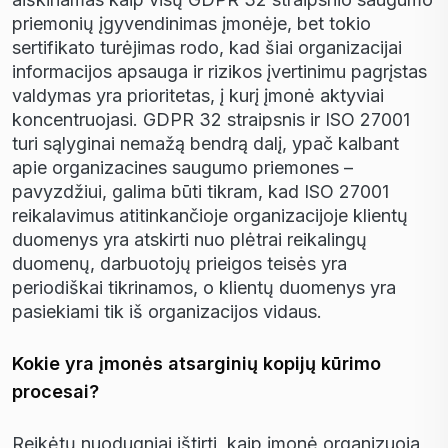
priemonių įgyvendinimas įmonėje, bet tokio
sertifikato turėjimas rodo, kad šiai organizacijai
informacijos apsauga ir rizikos įvertinimu pagrįstas
valdymas yra prioritetas, į kurį įmonė aktyviai
koncentruojasi. GDPR 32 straipsnis ir ISO 27001
turi sąlyginai nemažą bendrą dalį, ypač kalbant
apie organizacines saugumo priemones –
pavyzdžiui, galima būti tikram, kad ISO 27001
reikalavimus atitinkančioje organizacijoje klientų
duomenys yra atskirti nuo plėtrai reikalingų
duomenų, darbuotojų prieigos teisės yra
periodiškai tikrinamos, o klientų duomenys yra
pasiekiami tik iš organizacijos vidaus.
Kokie yra įmonės atsarginių kopijų kūrimo
procesai?
Reik
ė
t
ų
nuodugniai i
š
tirti, kaip
į
mon
ė
organizuoja