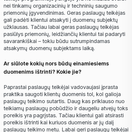
nei tinkam
ų
organizacini
ų
ir technini
ų
saugumo
priemoni
ų į
gyvendinimas. Geras paslaug
ų
teik
ė
jas
gali pad
ė
ti klientui atsakyti
į
duomen
ų
subjekt
ų
u
ž
klausas. Ta
č
iau labai geras paslaug
ų
teik
ė
jas
pasi
ū
lys priemoni
ų
, leid
ž
ian
č
i
ų
klientui tai padaryti
savaranki
š
kai – tokiu b
ū
du sutrumpindamas
atsakym
ų
duomen
ų
subjektams laik
ą
.
Ar siūlote kokių nors būdų einamiesiems
duomenims ištrinti? Kokie jie?
Paprastai paslaug
ų
teik
ė
jai vadovaujasi
į
prasta
praktika saugoti klient
ų
duomenis tol, kol galioja
paslaug
ų
teikimo sutartis. Daug kas priklauso nuo
teikiam
ų
paslaug
ų
pob
ū
d
ž
io ir daugeliu atvej
ų
toks
poreikis yra pagr
į
stas. Ta
č
iau klientui gali atsirasti
poreikis i
š
trinti kai kuriuos duomenis ar j
ų
dal
į
paslaug
ų
teikimo metu. Labai geri paslaug
ų
teik
ė
jai