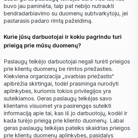
buvo jau pamin
ė
ta, taip pat nebijo nutraukti
bendradarbiavimo su duomen
ų
subtvarkytoju, jei
pastarasis padaro rimt
ą
pa
ž
eidim
ą
.
Kurie jūsų darbuotojai ir kokiu pagrindu turi
prieigą prie mūsų duomenų?
Paslaug
ų
teik
ė
jo darbuotojai negali tur
ė
ti prieigos
prie klient
ų
duomen
ų
be rimtos prie
ž
asties.
Kiekviena organizacija „svarbias prie
ž
astis“
apibr
ėž
ia skirtingai, tod
ė
l prasminga nurodyti
aplinkybes, kuriomis tokios privilegijos yra
suteikiamos. Geras paslaug
ų
teik
ė
jas savo
klientams visuomet yra pasireng
ę
s suteikti
informacij
ą
apie tai, kas i
š
jo darbuotoj
ų
, kod
ė
l ir
kada tur
ė
jo prieig
ą
prie kliento duomen
ų
. Labai
geras paslaug
ų
teik
ė
jas pateiks skaidrias prieigos
prie klient
ų
duomen
ų
aplinkybes, pasidalys