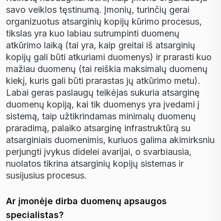
savo veiklos t
ę
stinum
ą
.
Į
moni
ų
, turin
č
i
ų
gerai
organizuotus atsargini
ų
kopij
ų
k
ū
rimo procesus,
tikslas yra kuo labiau sutrumpinti duomen
ų
atk
ū
rimo laik
ą
(tai yra, kaip greitai i
š
atsargini
ų
kopij
ų
gali b
ū
ti atkuriami duomenys) ir prarasti kuo
ma
ž
iau duomen
ų
(tai rei
š
kia maksimal
ų
duomen
ų
kiek
į
, kuris gali b
ū
ti prarastas j
ų
atk
ū
rimo metu).
Labai geras paslaug
ų
teik
ė
jas sukuria atsargin
ę
duomen
ų
kopij
ą
, kai tik duomenys yra
į
vedami
į
sistem
ą
, taip u
ž
tikrindamas minimal
ų
duomen
ų
praradim
ą
, palaiko atsargin
ę
infrastrukt
ū
r
ą
su
atsarginiais duomenimis, kuriuos galima akimirksniu
perjungti
į
vykus didelei avarijai, o svarbiausia,
nuolatos tikrina atsargini
ų
kopij
ų
sistemas ir
susijusius procesus.
Ar įmonėje dirba duomenų apsaugos
specialistas?