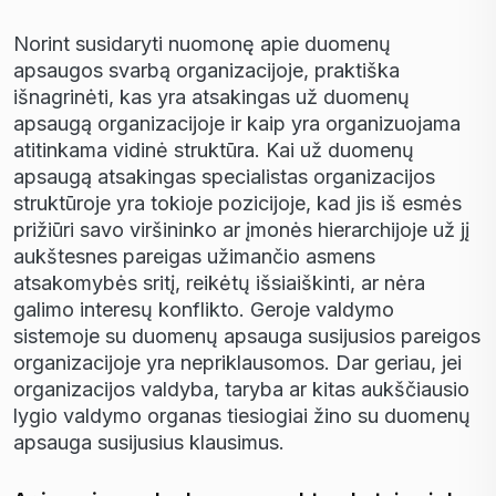
Norint susidaryti nuomon
ę
apie duomen
ų
apsaugos svarb
ą
organizacijoje, prakti
š
ka
i
š
nagrin
ė
ti, kas yra atsakingas u
ž
duomen
ų
apsaug
ą
organizacijoje ir kaip yra organizuojama
atitinkama vidin
ė
strukt
ū
ra. Kai u
ž
duomen
ų
apsaug
ą
atsakingas specialistas organizacijos
strukt
ū
roje yra tokioje pozicijoje, kad jis i
š
esm
ė
s
pri
ž
i
ū
ri savo vir
š
ininko ar
į
mon
ė
s hierarchijoje u
ž
j
į
auk
š
tesnes pareigas u
ž
iman
č
io asmens
atsakomyb
ė
s srit
į
, reik
ė
t
ų
i
š
siai
š
kinti, ar n
ė
ra
galimo interes
ų
konflikto. Geroje valdymo
sistemoje su duomen
ų
apsauga susijusios pareigos
organizacijoje yra nepriklausomos. Dar geriau, jei
organizacijos valdyba, taryba ar kitas auk
šč
iausio
lygio valdymo organas tiesiogiai
ž
ino su duomen
ų
apsauga susijusius klausimus.