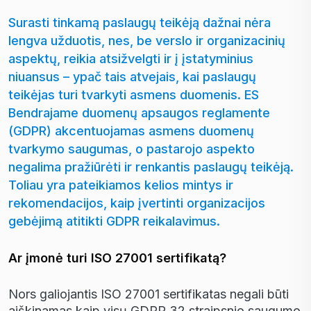
Surasti tinkamą paslaugų teikėją dažnai nėra
lengva užduotis, nes, be verslo ir organizacinių
aspektų, reikia atsižvelgti ir į įstatyminius
niuansus – ypač tais atvejais, kai paslaugų
teikėjas turi tvarkyti asmens duomenis. ES
Bendrajame duomenų apsaugos reglamente
(GDPR) akcentuojamas asmens duomenų
tvarkymo saugumas, o pastarojo aspekto
negalima pražiūrėti ir renkantis paslaugų teikėją.
Toliau yra pateikiamos kelios mintys ir
rekomendacijos, kaip įvertinti organizacijos
gebėjimą atitikti GDPR reikalavimus.
Ar įmonė turi ISO 27001 sertifikatą?
Nors galiojantis ISO 27001 sertifikatas negali būti
aiškinamas kaip visų GDPR 32 straipsnio saugumo