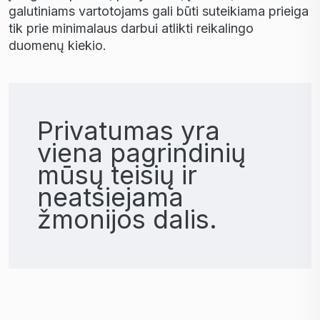
galutiniams vartotojams gali b
ū
ti suteikiama prieiga
tik prie minimalaus darbui atlikti reikalingo
duomen
ų
kiekio.
Privatumas yra
viena pagrindinių
mūsų teisių ir
neatsiejama
žmonijos dalis.