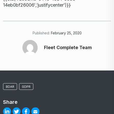
14eb0bf26006′,’justifycenter’)}}
Published:
February 25, 2020
Fleet Complete Team
BDAR
GDPR
Share