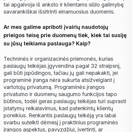
tai apgalvoja i
š
anksto ir klientams si
ū
lo galimyb
ę
savaranki
š
kai i
š
sitrinti einamuosius duomenis.
Ar mes galime apriboti įvairių naudotojų
prieigos teisę prie duomenų tiek, kiek tai susiję
su jūsų teikiama paslauga? Kaip?
Technin
ė
s ir organizacin
ė
s priemon
ė
s, kurias
paslaug
ų
teik
ė
jas
į
gyvendina pagal 32 straipsn
į
,
gali b
ū
ti
į
sp
ū
dingos, ta
č
iau j
ų
gali nepakakti, jei
programin
ė į
ranga n
ė
ra sukurta atsi
ž
velgiant
į
vartotoj
ų
privatum
ą
. Programin
ė
s
į
rangos
privatumo ir duomen
ų
saugumo funkcijos tapo
b
ū
tinos, tod
ė
l geras paslaug
ų
teik
ė
jas turi suprasti
į
statym
ų
reikalavimus, kad patenkint
ų
klient
ų
poreikius. Renkantis paslaug
ų
teik
ė
j
ą
yra labai
svarbu sutelkti d
ė
mes
į į
praktinius programin
ė
s
į
rangos aspektus, pavyzd
ž
iui,
į
vertinti, ar