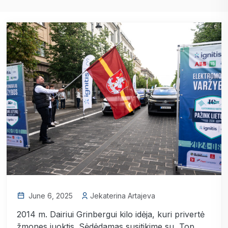
June 6, 2025
Jekaterina Artajeva
2014 m. Dairiui Grinbergui kilo idėja, kuri privertė
žmones juoktis. Sėdėdamas susitikime su „Top