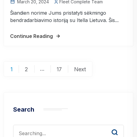
March 20, 2024
Fleet Complete Team
Šiandien norime Jums pristatyti sėkmingo
bendradarbiavimo istoriją su Itella Lietuva. Šis...
Continue Reading
Posts
…
1
2
17
Next
pagination
Search
Search
for: