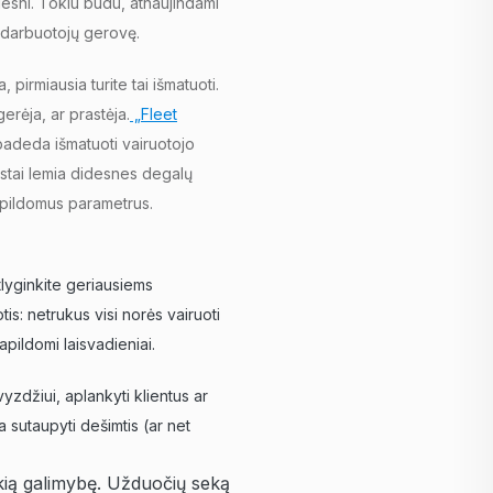
gesni. Tokiu būdu, atnaujindami
o darbuotojų gerovę.
, pirmiausia turite tai išmatuoti.
erėja, ar prastėja.
„Fleet
padeda išmatuoti vairuotojo
rastai lemia didesnes degalų
apildomus parametrus.
atlyginkite geriausiems
s: netrukus visi norės vairuoti
apildomi laisvadieniai.
vyzdžiui, aplankyti klientus ar
a sutaupyti dešimtis (ar net
okią galimybę. Užduočių seką