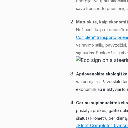
energija. Nauji automobilia
savo transporto priemonių p
Matuokite, kaip ekonomišk
Nežinant, kaip ekonomiškai v
Complete“ transporto prie
vairavimo stilių, pavyzdžiui
sąnaudas. Sunkvežimių atvej
Apdovanokite ekologiškai
vairuotojams. Paverskite ta
ekonomiškiau ir aktyviai to s
Geriau suplanuokite keli
pristatyti prekes, galite opt
šimtus) kilometrų per dieną. 
„Fleet Complete“ trans