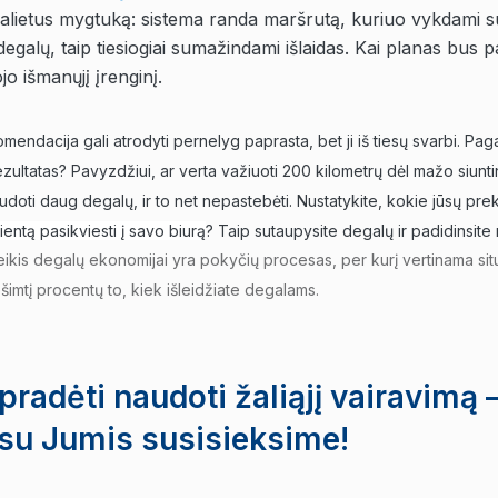
alietus mygtuką: sistema randa maršrutą, kuriuo vykdami sug
egalų, taip tiesiogiai sumažindami išlaidas. Kai planas bus p
ojo išmanųjį įrenginį.
mendacija gali atrodyti pernelyg paprasta, bet ji iš tiesų svarbi. Pag
ezultatas? Pavyzdžiui, ar verta važiuoti 200 kilometrų dėl mažo siunt
udoti daug degalų, ir to net nepastebėti. Nustatykite, kokie jūsų pre
ientą pasikviesti į savo biurą
? Taip sutaupysite degalų ir padidinsite
ikis degalų ekonomijai yra pokyčių procesas, per kurį vertinama situa
šimtį procentų to, kiek išleidžiate degalams.
radėti naudoti žaliąjį vairavimą –
 su Jumis susisieksime!