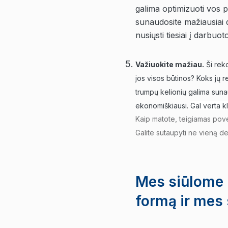
galima optimizuoti vos p
sunaudosite mažiausiai d
nusiųsti tiesiai į darbuot
Važiuokite mažiau.
Ši reko
jos visos būtinos? Koks jų r
trumpų kelionių galima suna
ekonomiškiausi.
Gal verta kl
Kaip matote, teigiamas pove
Galite sutaupyti ne vieną de
Mes siūlome p
formą ir mes