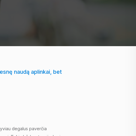
esnę naudą aplinkai, bet
tyviau degalus paverčia