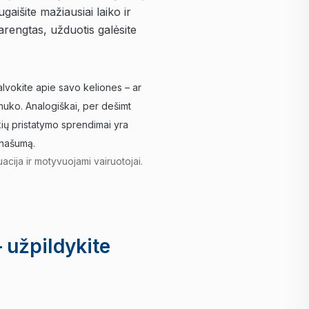
aišite mažiausiai laiko ir
arengtas, užduotis galėsite
alvokite apie savo keliones – ar
inuko. Analogiškai, per dešimt
kių pristatymo sprendimai yra
 našumą.
cija ir motyvuojami vairuotojai.
 užpildykite