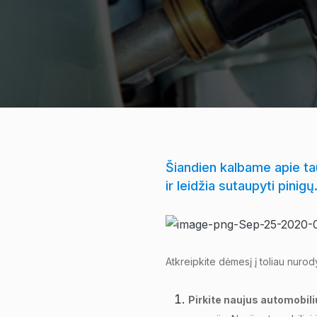
Šiandien kalbame apie ta
ir leidžia sutaupyti pinig
Atkreipkite dėmesį į toliau nuro
Pirkite naujus automobil