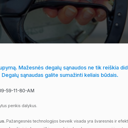
upymą. Mažesnės degalų sąnaudos ne tik reiškia did
ų. Degalų sąnaudas galite sumažinti keliais būdais.
dytus penkis dalykus.
ius.
Pažangesnės technologijos beveik visada yra švaresnės ir efek