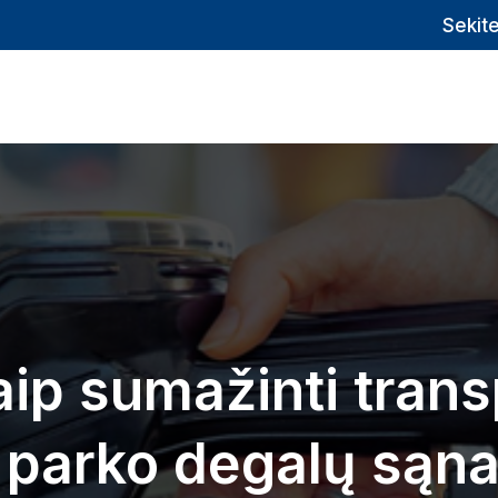
Sekit
aip sumažinti tran
 parko degalų sąn