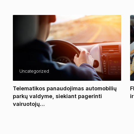
Uncategorized
Telematikos panaudojimas automobilių
F
parkų valdyme, siekiant pagerinti
i
vairuotojų…