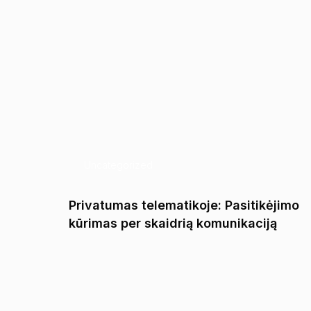
Uncategorized
iliąją
Privatumas telematikoje: Pasitikėjimo
kūrimas per skaidrią komunikaciją