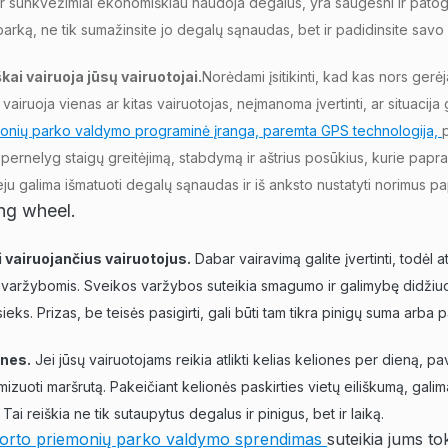
i ir sunkvežimiai ekonomiškiau naudoja degalus, yra saugesni ir pato
arką, ne tik sumažinsite jo degalų sąnaudas, bet ir padidinsite sav
ai vairuoja jūsų vairuotojai.
Norėdami įsitikinti, kad kas nors gerėja
airuoja vienas ar kitas vairuotojas, neįmanoma įvertinti, ar situacija g
monių parko valdymo programinė įranga, paremta GPS technologija,
, pernelyg staigų greitėjimą, stabdymą ir aštrius posūkius, kurie pap
u galima išmatuoti degalų sąnaudas ir iš anksto nustatyti norimus p
 vairuojančius vairuotojus.
Dabar vairavimą galite įvertinti, todėl 
i varžybomis. Sveikos varžybos suteikia smagumo ir galimybę didžiuoti
ieks. Prizas, be teisės pasigirti, gali būti tam tikra pinigų suma arba p
ones.
Jei jūsų vairuotojams reikia atlikti kelias keliones per dieną, pa
imizuoti maršrutą. Pakeičiant kelionės paskirties vietų eiliškumą, galim
Tai reiškia ne tik sutaupytus degalus ir pinigus, bet ir laiką.
porto priemonių parko valdymo sprendimas
suteikia jums t