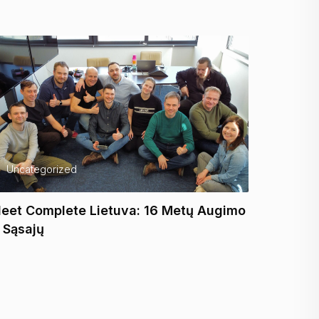
Uncategorized
Uncate
leet Complete Lietuva: 16 Metų Augimo
Itella L
r Sąsajų