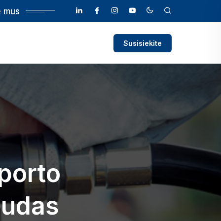
e mus
Susisiekite
sporto
audas