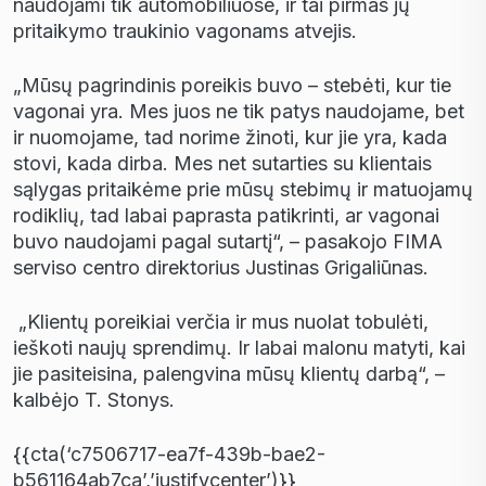
naudojami tik automobiliuose, ir tai pirmas jų
pritaikymo traukinio vagonams atvejis.
„Mūsų pagrindinis poreikis buvo – stebėti, kur tie
vagonai yra. Mes juos ne tik patys naudojame, bet
ir nuomojame, tad norime žinoti, kur jie yra, kada
stovi, kada dirba. Mes net sutarties su klientais
sąlygas pritaikėme prie mūsų stebimų ir matuojamų
rodiklių, tad labai paprasta patikrinti, ar vagonai
buvo naudojami pagal sutartį“, – pasakojo FIMA
serviso centro direktorius Justinas Grigaliūnas.
„Klientų poreikiai verčia ir mus nuolat tobulėti,
ieškoti naujų sprendimų. Ir labai malonu matyti, kai
jie pasiteisina, palengvina mūsų klientų darbą“, –
kalbėjo T. Stonys.
{{cta(‘c7506717-ea7f-439b-bae2-
b561164ab7ca’,’justifycenter’)}}