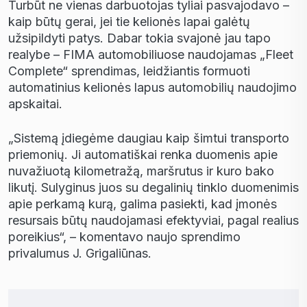
Turbūt ne vienas darbuotojas tyliai pasvajodavo –
kaip būtų gerai, jei tie kelionės lapai galėtų
užsipildyti patys. Dabar tokia svajonė jau tapo
realybe – FIMA automobiliuose naudojamas „Fleet
Complete“ sprendimas, leidžiantis formuoti
automatinius kelionės lapus automobilių naudojimo
apskaitai.
„Sistemą įdiegėme daugiau kaip šimtui transporto
priemonių. Ji automatiškai renka duomenis apie
nuvažiuotą kilometražą, maršrutus ir kuro bako
likutį. Sulyginus juos su degalinių tinklo duomenimis
apie perkamą kurą, galima pasiekti, kad įmonės
resursais būtų naudojamasi efektyviai, pagal realius
poreikius“, – komentavo naujo sprendimo
privalumus J. Grigaliūnas.