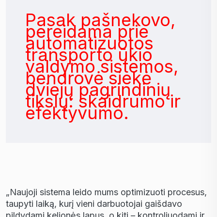
Pasak pašnekovo,
pereidama prie
automatizuotos
transporto ūkio
valdymo sistemos,
bendrovė siekė
dviejų pagrindinių
tikslų: skaidrumo ir
efektyvumo.
„Naujoji sistema leido mums optimizuoti procesus,
taupyti laiką, kurį vieni darbuotojai gaišdavo
pildydami kelionės lapus, o kiti – kontroliuodami ir