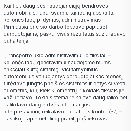
Kai tiek daug besinaudojančiųjų bendrovės
automobiliais, labai svarbia tampa jų apskaita,
kelionės lapų pildymas, administravimas.
Pirmiausia prie šio darbo tekdavo paplušėti
darbuotojams, paskui visus rezultatus sužiūrėdavo
buhalterija.
„Transporto ūkio administravimui, o tiksliau –
kelionės lapų generavimui naudojome mums
anksčiau kurtą sistemą. Visi tarnybinius
automobilius vairuojantys darbuotojai kas mėnesį
turėdavo jungtis prie šios sistemos ir patys suvesti
duomenis, kur, kiek kilomentrų ir kokiais tikslais jie
važiuodavo. Tokia sistema reikalavo daug laiko bei
palikdavo daug erdvės informacijos
interpretavimui, reikalavo nuolatinės kontrolės“, –
pasakojo apie netolimą praeitį pašnekovas.