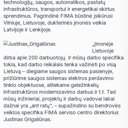
technologijų, saugos, automatikos, pastatų
infrastruktūros, transportui ir energetikai skirtus
sprendimus. Pagrindinė FIMA būstinė įsikūrusi
Vilniuje, Lietuvoje, dukterinės įmonės veikia
Latvijoje ir Lenkijoje.
„Įmonėje
Lietuvoje
dirba apie 200 darbuotojų. Ir mūsų darbo specifika
tokia, kad darbo reikalais tenka važinėti po visą
Lietuvą – diegiame saugos sistemas pasienyje,
prižiūrime saugos sistemas elektros perdavimo
tinklo objektuose, atliekame geležinkelių
infrastruktūros modernizavimo darbus ir t.t. Tad
mūsų inžinieriai, projektų ir darbų vadovai labai
dažnai yra „ant ratų“, – supažindino su bendrovės
veiklos specifika FIMA serviso centro direktorius
Justinas Grigaliūnas.