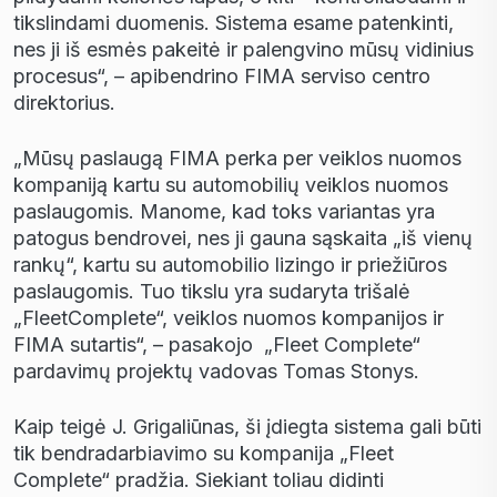
tikslindami duomenis. Sistema esame patenkinti,
nes ji iš esmės pakeitė ir palengvino mūsų vidinius
procesus“, – apibendrino FIMA serviso centro
direktorius.
„Mūsų paslaugą FIMA perka per veiklos nuomos
kompaniją kartu su automobilių veiklos nuomos
paslaugomis. Manome, kad toks variantas yra
patogus bendrovei, nes ji gauna sąskaita „iš vienų
rankų“, kartu su automobilio lizingo ir priežiūros
paslaugomis. Tuo tikslu yra sudaryta trišalė
„FleetComplete“, veiklos nuomos kompanijos ir
FIMA sutartis“, – pasakojo „Fleet Complete“
pardavimų projektų vadovas Tomas Stonys.
Kaip teigė J. Grigaliūnas, ši įdiegta sistema gali būti
tik bendradarbiavimo su kompanija „Fleet
Complete“ pradžia. Siekiant toliau didinti