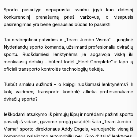
Sporto pasaulyje nepaprastai svarbu įgyti kuo didesnį
konkurencinį pranašumą prieš varžovus, o visapusis
pasirengimas yra bene geriausias būdas to pasiekti.
Tai neabejotinai patvirtins ir „Team Jumbo-Visma“ – jungtinė
Nyderlandų sporto komanda, užsiimanti profesionaliu dviračių
sportu. Ruošdamiesi lenktynėms jie apgalvoja viską iki
menkiausių detalių – būtent todėl „Fleet Complete“ ir tapo
jų
oficiali transporto kontrolės technologijų tiekėja
.
Turbūt smalsu sužinoti – o kaipgi ruošiamasi lenktynėms? Ir
kokį vaidmenį transporto kontrolė atlieka profesionaliame
dviračių sporte?
Ieškodami atsakymo iš pirmųjų lūpų ir norėdami pažinti sporto
pasaulį iš vidaus, gavome progą pasėdėti šalia „Team Jumbo-
Visma“ sporto direktoriaus Addy Engels, vairuojančio vieną iš
komandos palaikymo automobilių per „Giro d’Italia“ lenktynes,