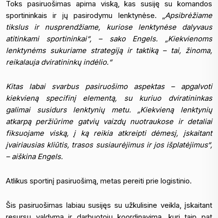
Toks pasiruošimas apima viską, kas susiję su komandos
sportininkais ir jų pasirodymu lenktynėse. „
Apsibrėžiame
tikslus ir nusprendžiame, kuriose lenktynėse dalyvaus
atitinkami sportininkai“, – sako Engels. „Kiekvienoms
lenktynėms sukuriame strategiją ir taktiką – tai, žinoma,
reikalauja dviratininkų indėlio.“
Kitas labai svarbus pasiruošimo aspektas – apgalvoti
kiekvieną specifinį elementą, su kuriuo dviratininkas
galimai susidurs lenktynių metu. „Kiekvieną lenktynių
atkarpą peržiūrime gatvių vaizdų nuotraukose ir detaliai
fiksuojame viską, į ką reikia atkreipti dėmesį, įskaitant
įvairiausias kliūtis, trasos susiaurėjimus ir jos išplatėjimus“,
– aiškina Engels.
Atlikus sportinį pasiruošimą, metas pereiti prie logistinio.
Šis pasiruošimas labiau susijęs su užkulisine veikla, įskaitant
resursų valdymą ir darbuotojų koordinavimą, kuri taip pat