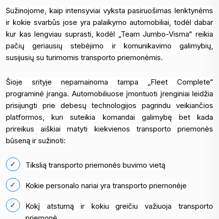
Sužinojome, kaip intensyviai vyksta pasiruošimas lenktynėms
ir kokie svarbūs jose yra palaikymo automobiliai, todėl dabar
kur kas lengviau suprasti, kodėl „Team Jumbo-Visma“ reikia
pačių geriausių stebėjimo ir komunikavimo galimybių,
susijusių su turimomis transporto priemonėmis.
Šioje srityje nepamainoma tampa „Fleet Complete“
programinė įranga. Automobiliuose įmontuoti įrenginiai leidžia
prisijungti prie debesų technologijos pagrindu veikiančios
platformos, kuri suteikia komandai galimybę bet kada
prireikus aiškiai matyti kiekvienos transporto priemonės
būseną ir sužinoti:
Tikslią transporto priemonės buvimo vietą
Kokie personalo nariai yra transporto priemonėje
Kokį atstumą ir kokiu greičiu važiuoja transporto
priemonė