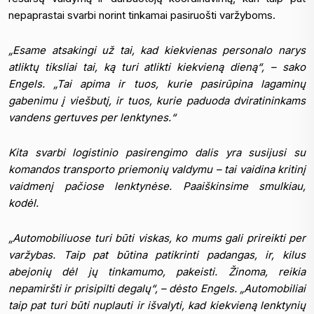
nepaprastai svarbi norint tinkamai pasiruošti varžyboms.
„Esame atsakingi už tai, kad kiekvienas personalo narys
atliktų tiksliai tai, ką turi atlikti kiekvieną dieną“, – sako
Engels. „Tai apima ir tuos, kurie pasirūpina lagaminų
gabenimu į viešbutį, ir tuos, kurie paduoda dviratininkams
vandens gertuves per lenktynes.“
Kita svarbi logistinio pasirengimo dalis yra susijusi su
komandos transporto priemonių valdymu – tai vaidina kritinį
vaidmenį pačiose lenktynėse. Paaiškinsime smulkiau,
kodėl.
„Automobiliuose turi būti viskas, ko mums gali prireikti per
varžybas. Taip pat būtina patikrinti padangas, ir, kilus
abejonių dėl jų tinkamumo, pakeisti. Žinoma, reikia
nepamiršti ir prisipilti degalų“, – dėsto Engels. „Automobiliai
taip pat turi būti nuplauti ir išvalyti, kad kiekvieną lenktynių