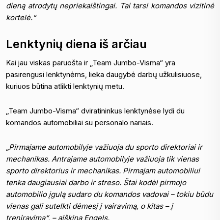
dieną atrodytų nepriekaištingai. Tai tarsi komandos vizitinė
kortelė.“
Lenktynių diena iš arčiau
Kai jau viskas paruošta ir „Team Jumbo-Visma“ yra
pasirengusi lenktynėms, lieka daugybė darbų užkulisiuose,
kuriuos būtina atlikti lenktynių metu.
„Team Jumbo-Visma“ dviratininkus lenktynėse lydi du
komandos automobiliai su personalo nariais.
„Pirmajame automobilyje važiuoja du sporto direktoriai ir
mechanikas. Antrajame automobilyje važiuoja tik vienas
sporto direktorius ir mechanikas. Pirmajam automobiliui
tenka daugiausiai darbo ir streso. Štai kodėl pirmojo
automobilio įgulą sudaro du komandos vadovai – tokiu būdu
vienas gali sutelkti dėmesį į vairavimą, o kitas – į
treniravimą“, – aiškina Engels.