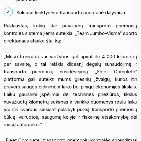
Kokiose lenktynėse transporto priemonė dalyvauja
Paklaustas, kokių dar privalumų transporto priemonių
kontrolės sistema jiems suteikia, „Team Jumbo-Visma“ sporto
direktoriaus atsako štai ką:
„Mūsų treniruotės ir varžybos gali apimti iki 4 000 kilometrų
per savaitę, o tai reiškia didesnį degalų sunaudojimą ir
transporto priemonių nusidėvėjimą. „Fleet Complete“
platforma gali suteikti mums gilesnių įžvalgų, kurios itin
pravers saugos didinimo ir laiko bei pinigų ekonomijos tikslais.
Laiku gaunami įspėjimai dėl techninės priežiūros, tikslus
nuvažiuotų kilometrų sekimas ir variklio duomenys realiu laiku
yra itin svarbūs siekiant palaikyti puikią transporto priemonių
būklę, vairuotojų saugumą kelyje ir fiskalinę atsakomybę dėl
mūsų autoparko.“
„Fleet Complete“ transporto priemonių kontrolės sprendimas