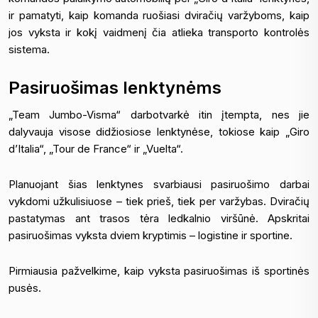
ir pamatyti, kaip komanda ruošiasi dviračių varžyboms, kaip
jos vyksta ir kokį vaidmenį čia atlieka transporto kontrolės
sistema.
Pasiruošimas lenktynėms
„Team Jumbo-Visma“ darbotvarkė itin įtempta, nes jie
dalyvauja visose didžiosiose lenktynėse, tokiose kaip „Giro
d’Italia“, „Tour de France“ ir „Vuelta“.
Planuojant šias lenktynes svarbiausi pasiruošimo darbai
vykdomi užkulisiuose – tiek prieš, tiek per varžybas. Dviračių
pastatymas ant trasos tėra ledkalnio viršūnė. Apskritai
pasiruošimas vyksta dviem kryptimis – logistine ir sportine.
Pirmiausia pažvelkime, kaip vyksta pasiruošimas iš sportinės
pusės.