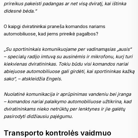
prireikus pakeisti padangas ar net visą dviratį, kai ištinka
didesnė bėda.“
O kaipgi dviratininkai praneša komandos nariams
automobiliuose, kad jiems prireikė pagalbos?
„
Su sportininkais komunikuojame per vadinamąsias „ausis“
– specialų radijo imtuvą su ausinėmis ir mikrofonu, kurį turi
kiekvienas dviratininkas. Tokiu būdu visi komandos nariai
abiejuose automobiliuose gali girdėti, kai sportininkas kažką
sako“, – atskleidžia Engels.
Nuolatinė komunikacija ir aprūpinimas vandeniu bei įranga
– komandos nariai palaikymo automobiliuose užtikrina, kad
dviratininkams nieko netrūktų per lenktynes ir jie galėtų
pasirodyti didžiausiu pajėgumu.
Transporto kontrolės vaidmuo