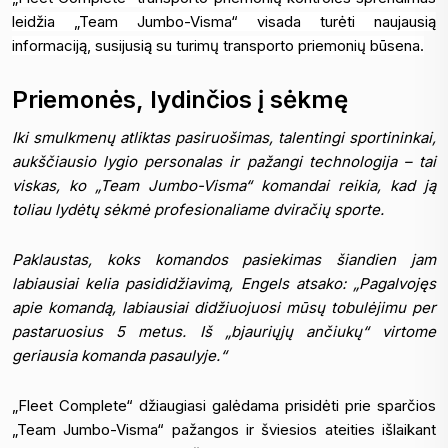
leidžia „Team Jumbo-Visma“ visada turėti naujausią
informaciją, susijusią su turimų transporto priemonių būsena.
Priemonės, lydinčios į sėkmę
Iki smulkmenų atliktas pasiruošimas, talentingi sportininkai,
aukščiausio lygio personalas ir pažangi technologija – tai
viskas, ko „Team Jumbo-Visma“ komandai reikia, kad ją
toliau lydėtų sėkmė profesionaliame dviračių sporte.
Paklaustas, koks komandos pasiekimas šiandien jam
labiausiai kelia pasididžiavimą, Engels atsako: „Pagalvojęs
apie komandą, labiausiai didžiuojuosi mūsų tobulėjimu per
pastaruosius 5 metus. Iš „bjauriųjų ančiukų“ virtome
geriausia komanda pasaulyje.“
„Fleet Complete“ džiaugiasi galėdama prisidėti prie sparčios
„Team Jumbo-Visma“ pažangos ir šviesios ateities išlaikant