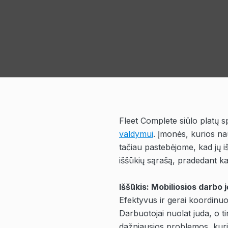
Fleet Complete siūlo platų 
valdymui
. Įmonės, kurios nau
tačiau pastebėjome, kad jų i
iššūkių sąrašą, pradedant ka
Iššūkis: Mobiliosios darbo
Efektyvus ir gerai koordinu
Darbuotojai nuolat juda, o ti
dažniausios problemos, kuri