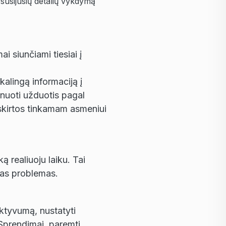
 susijusių detalių vykdymą
i siunčiami tiesiai į
alingą informaciją į
lanuoti užduotis pagal
iskirtos tinkamam asmeniui
ką realiuoju laiku. Tai
imas problemas.
ktyvumą, nustatyti
Sprendimai, paremti