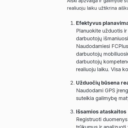
Aiški apžvalga ir galimybė st
realiuoju laiku užtikrina aiš
Efektyvus planavim
Planuokite užduotis ir
darbuotojų išmaniuosi
Naudodamiesi FCPlus pl
darbuotojų mobiliuosius
darbuotojų kompetencij
realiuoju laiku. Visa 
Užduočių būsena real
Naudodami GPS įrengi
suteikia galimybę maty
Išsamios ataskaitos
Registruoti duomenys 
trūkumus ir analizuot