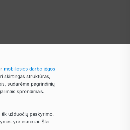
ir
mobiliosios darbo jėgos
i skirtingas struktūras,
mais, sudarėme pagrindinių
galimais sprendimais.
i tik užduočių paskyrimo.
tymas yra esminiai. Štai