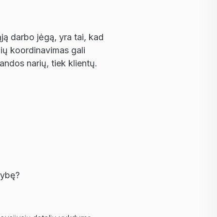
ą darbo jėgą, yra tai, kad
ių koordinavimas gali
ndos narių, tiek klientų.
mybę?