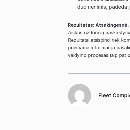
duomenimis, padeda įm
Rezultatas: Atsakingesnė,
Aiškus užduočių paskirstyma
Rezultatai atsispindi tiek k
prieinama informacija pašal
valdymo procesas taip pat pa
Fleet Compl