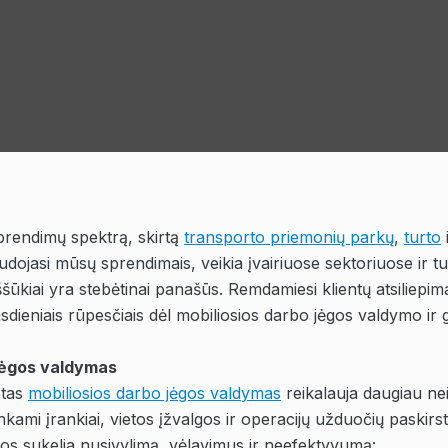
sprendimų spektrą, skirtą
transporto priemonių parkų
,
turto
dojasi mūsų sprendimais, veikia įvairiuose sektoriuose ir tur
ššūkiai yra stebėtinai panašūs. Remdamiesi klientų atsiliepi
sdieniais rūpesčiais dėl mobiliosios darbo jėgos valdymo ir 
 jėgos valdymas
otas
mobiliosios darbo jėgos valdymas
reikalauja daugiau ne
nkami įrankiai, vietos įžvalgos ir operacijų užduočių paskirs
os sukelia nusivylimą, vėlavimus ir neefektyvumą: