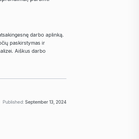
atsakingesnę darbo aplinką.
očių paskirstymas ir
lizei. Aiškus darbo
Published:
September 13, 2024