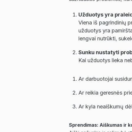
Užduotys yra prale
Viena iš pagrindinių 
užduotys yra pamiršta
lengvai nutrūkti, suke
Sunku nustatyti pro
Kai užduotys lieka neba
Ar darbuotojai susidur
Ar reikia geresnės pri
Ar kyla neaiškumų dėl
Sprendimas: Aiškumas ir k