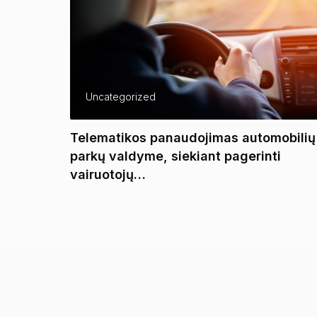
Uncategorized
ėjimo
Telematikos panaudojimas automobilių
ą
parkų valdyme, siekiant pagerinti
vairuotojų…