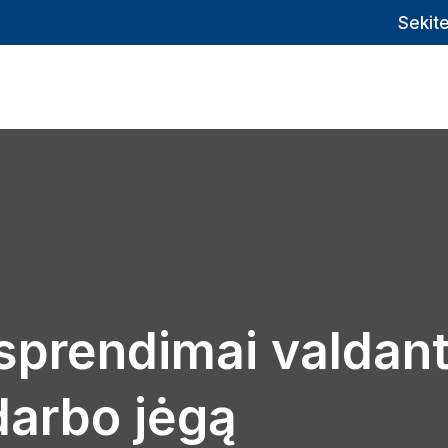
Sekit
r sprendimai valdan
darbo jėgą