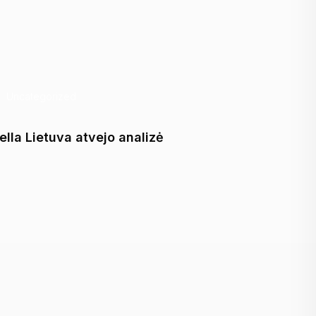
Uncategorized
Uncate
tella Lietuva atvejo analizė
Sinergi
Baltia“