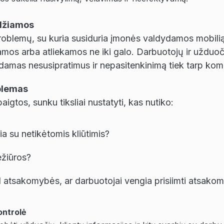
idžiamos
problemų, su kuria susiduria įmonės valdydamos mobiliąj
mos arba atliekamos ne iki galo. Darbuotojų ir užduoč
ldamas nesusipratimus ir nepasitenkinimą tiek tarp koma
blemas
igtos, sunku tiksliai nustatyti, kas nutiko:
ia su netikėtomis kliūtimis?
ežiūros?
 atsakomybės, ar darbuotojai vengia prisiimti atsako
ontrolė