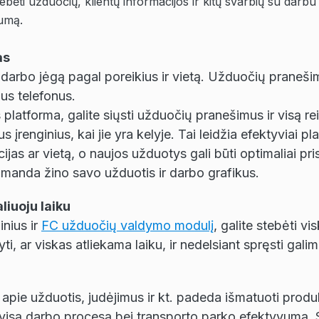
ebėti užduočių, klientų informacijos ir kitų svarbių su darbu
kumą.
as
 darbo jėgą pagal poreikius ir vietą. Užduočių pranešima
us telefonus.
atforma, galite siųsti užduočių pranešimus ir visą reik
 įrenginius, kai jie yra kelyje. Tai leidžia efektyviai p
as ar vietą, o naujos užduotys gali būti optimaliai pr
komanda žino savo užduotis ir darbo grafikus.
iuoju laiku
nius ir
FC užduočių valdymo modulį
, galite stebėti vis
ti, ar viskas atliekama laiku, ir nedelsiant spręsti gal
apie užduotis, judėjimus ir kt. padeda išmatuoti produ
i visą darbo procesą bei transporto parko efektyvumą. 