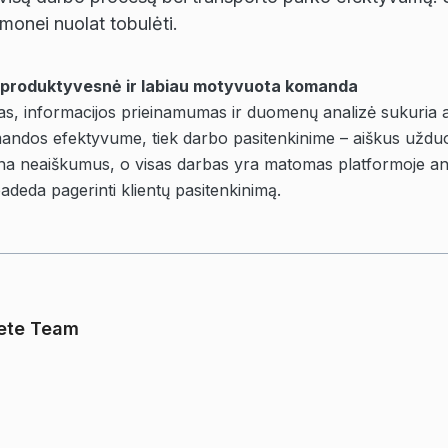
onei nuolat tobulėti.
 produktyvesnė ir labiau motyvuota komanda
s, informacijos prieinamumas ir duomenų analizė sukuria 
omandos efektyvume, tiek darbo pasitenkinime – aiškus uždu
ina neaiškumus, o visas darbas yra matomas platformoje ana
deda pagerinti klientų pasitenkinimą.
ete Team