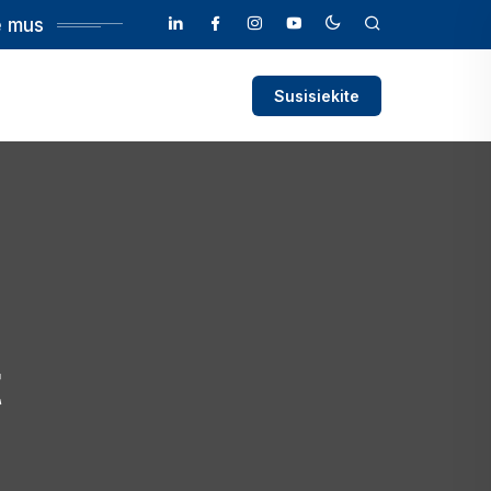
e mus
Susisiekite
t