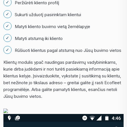
Peržiūrėti kliento profilį
Sukurti užduotį pasirinktam klientui
Matyti kliento buvimo vietą žemėlapyje
Matyti atstumą iki kliento
Rūšiuoti klientus pagal atstumą nuo Jūsų buvimo vietos
Klientų modulis ypač naudingas pardavimų vadybininkams,
kurie dirba judėdami ir nori turėti pasiekiamą informaciją apie
klientus kelyje. Įsivaizduokite, vykstate į susitikimą su klientu,
bet nežinote jo tikslaus adreso – greitai galite jį rasti Ecofleet
programėlėje. Arba galite pamatyti klientus, esančius netoli
Jūsų buvimo vietos.