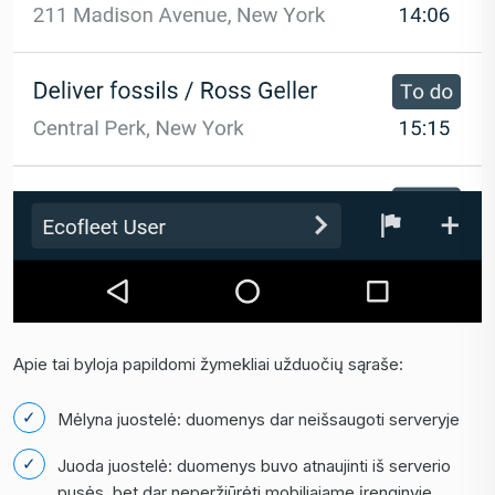
Apie tai byloja papildomi žymekliai užduočių sąraše:
Mėlyna juostelė: duomenys dar neišsaugoti serveryje
Juoda juostelė: duomenys buvo atnaujinti iš serverio
pusės, bet dar neperžiūrėti mobiliajame įrenginyje