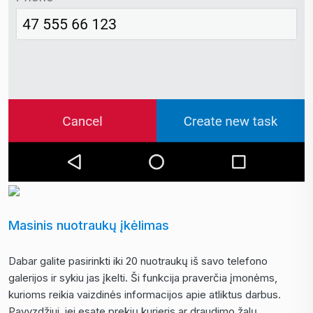
Masinis nuotraukų įkėlimas
Dabar galite pasirinkti iki 20 nuotraukų iš savo telefono
galerijos ir sykiu jas įkelti. Ši funkcija praverčia įmonėms,
kurioms reikia vaizdinės informacijos apie atliktus darbus.
Pavyzdžiui, jei esate prekių kurjeris ar draudimo žalų