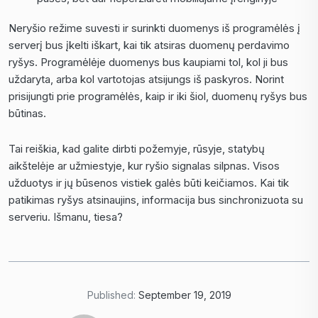
Neryšio režime suvesti ir surinkti duomenys iš programėlės į
serverį bus įkelti iškart, kai tik atsiras duomenų perdavimo
ryšys. Programėlėje duomenys bus kaupiami tol, kol ji bus
uždaryta, arba kol vartotojas atsijungs iš paskyros. Norint
prisijungti prie programėlės, kaip ir iki šiol, duomenų ryšys bus
būtinas.
Tai reiškia, kad galite dirbti požemyje, rūsyje, statybų
aikštelėje ar užmiestyje, kur ryšio signalas silpnas. Visos
užduotys ir jų būsenos vistiek galės būti keičiamos. Kai tik
patikimas ryšys atsinaujins, informacija bus sinchronizuota su
serveriu. Išmanu, tiesa?
Published:
September 19, 2019