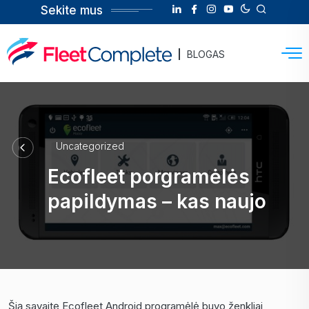
Sekite mus
BLOGAS
Uncategorized
Ecofleet porgramėlės
papildymas – kas naujo
Šią savaitę Ecofleet Android programėlė buvo ženkliai