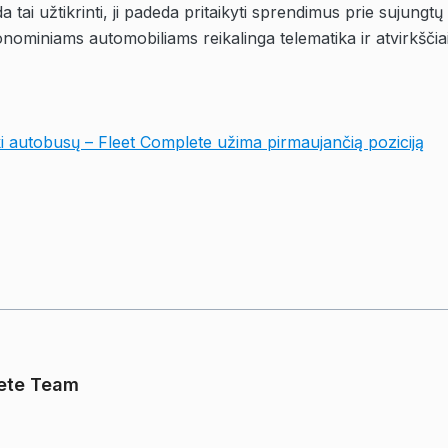
 tai užtikrinti, ji padeda pritaikyti sprendimus prie sujung
nominiams automobiliams reikalinga telematika ir atvirkščiai
ki autobusų – Fleet Complete užima pirmaujančią poziciją
ete Team