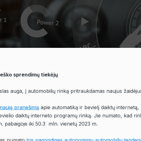
ieško sprendimų tiekėjų
las auga, į automobilių rinką pritraukdamas naujus žaidėju
o naują pranešimą
apie automatiką ir bevielį daiktų internetą,
vielio daiktų interneto programų rinką. Jie numato, kad ri
. pabaigoje iki 50.3
mln. vienetų 2023 m.
mas numato
tris pagrindines autonominių automobilių tenden