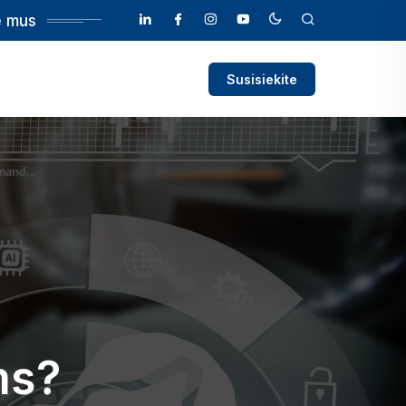
e mus
Susisiekite
ms?