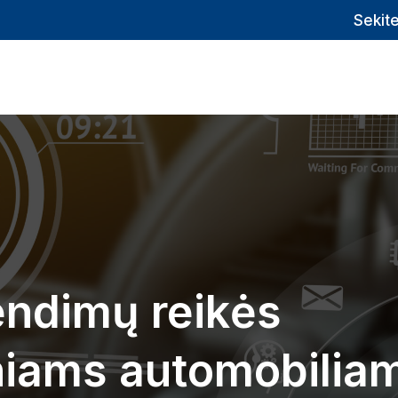
Sekit
endimų reikės
iams automobilia