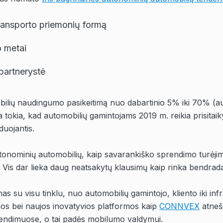
transporto priemonių formą
 metai
partnerystė
ilių naudingumo pasikeitimą nuo dabartinio 5% iki 70% (au
ra tokia, kad automobilių gamintojams 2019 m. reikia prisitaiky
duojantis
.
utonominių automobilių, kaip savarankiško sprendimo turėjim
 Vis dar lieka daug neatsakytų klausimų kaip rinka bendrada
 su visu tinklu, nuo automobilių gamintojo, kliento iki infra
emos bei naujos inovatyvios platformos kaip
CONNVEX
atneš
sprendimuose, o tai padės mobilumo valdymui.