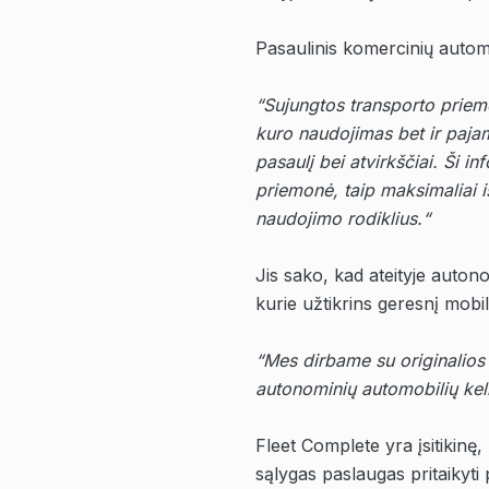
Pasaulinis komercinių automob
“Sujungtos transporto priem
kuro naudojimas bet ir pajam
pasaulį bei atvirkščiai. Ši i
priemonė, taip maksimaliai 
naudojimo rodiklius.“
Jis sako, kad ateityje auton
kurie užtikrins geresnį mob
“Mes dirbame su originalios 
autonominių automobilių kel
Fleet Complete yra įsitikinę
sąlygas paslaugas pritaikyti 