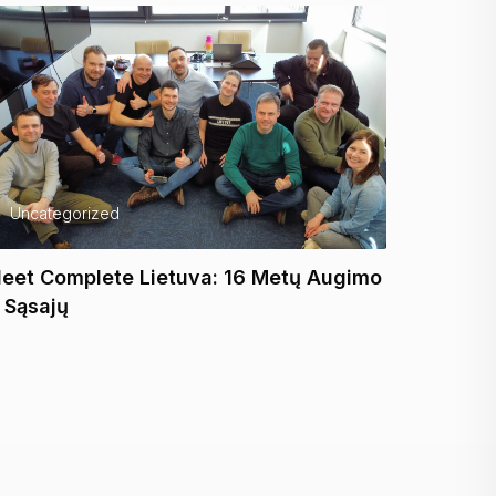
Uncategorized
Uncate
leet Complete Lietuva: 16 Metų Augimo
Itella L
r Sąsajų