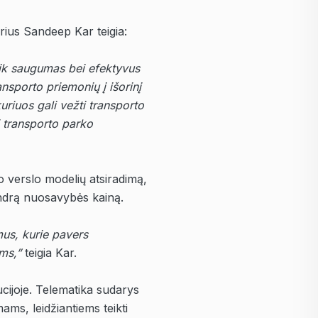
orius Sandeep Kar teigia:
tik saugumas bei efektyvus
nsporto priemonių į išorinį
uriuos gali vežti transporto
 transporto parko
o verslo modelių atsiradimą,
endrą nuosavybės kainą.
mus, kurie pavers
ams,”
teigia
Kar.
cijoje.
Telematika sudarys
ams, leidžiantiems teikti