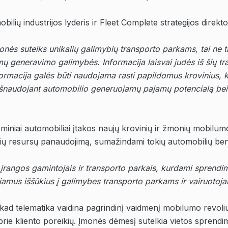
ilių industrijos lyderis ir Fleet Complete strategijos direkt
onės suteiks unikalių galimybių transporto parkams, tai ne 
ų generavimo galimybės. Informacija laisvai judės iš šių tra
nformacija galės būti naudojama rasti papildomus krovinius, k
išnaudojant automobilio generuojamų pajamų potencialą bei
ominiai automobiliai įtakos naujų krovinių ir žmonių mobilum
ilių resursų panaudojimą, sumažindami tokių automobilių b
įrangos gamintojais ir transporto parkais, kurdami sprendi
iamus iššūkius į galimybes transporto parkams ir vairuotoj
, kad telematika vaidina pagrindinį vaidmenį mobilumo revoliu
prie kliento poreikių. Įmonės dėmesį sutelkia vietos sprendim