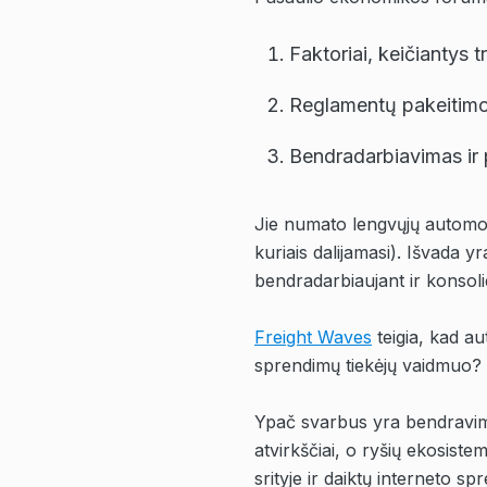
Faktoriai, keičiantys 
Reglamentų pakeitimo
Bendradarbiavimas ir 
Jie numato lengvųjų automob
kuriais dalijamasi). Išvada y
bendradarbiaujant ir
konsoli
Freight Waves
teigia, kad a
sprendimų tiekėjų vaidmuo
?
Ypač svarbus yra bendravimas
atvirkščiai, o ryšių ekosist
srityje ir daiktų interneto 