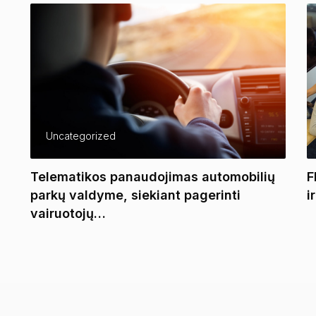
Uncategorized
Telematikos panaudojimas automobilių
F
parkų valdyme, siekiant pagerinti
i
vairuotojų…