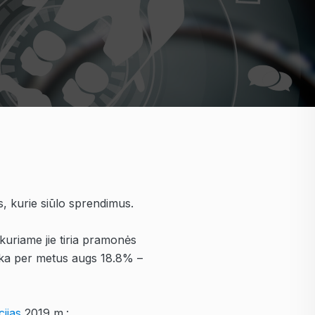
s, kurie siūlo sprendimus.
 kuriame jie tiria pramonės
nka per metus augs 18.8
% –
cijas
2019 m.: