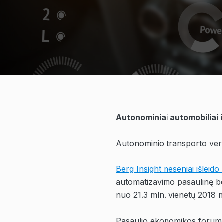
Autonominiai automobiliai 
Autonominio transporto vers
Berg Insight neseniai išleid
automatizavimo pasaulinę be
nuo
21.3 mln. vienetų 2018 m
Pasaulio ekonomikos foru