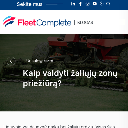
Sekite mus
BLOGAS
Uncategorized
Kaip valdyti žaliųjų zonų
priežiūrą?
Lietuvoje yra daugybė parkų bei žaliųjų erdvių. Visas šias