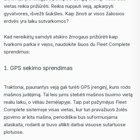
vietas reikia prižiūrėti. Reikia nupjauti veją, apkarpyti
gyvatvores, išvežti šiukšles. Kaip žinoti ar visos žaliosios
erdvės yra laiku sutvarkomos?
Kad nereikėtų samdyti atskiro žmogaus prižiūrėti kaip
tvarkomi parkai ir vejos, naudokite šiuos du Fleet Complete
sprendimus:
GPS sekimo sprendimas
Traktoriai, pjaunantys veją gali turėti GPS įrenginį, kuris rodo
mašinos judėjimą. Tai leis jums stebėti mašinos buvimo vietą
realiu laiku, o vėliau žemėlapyje. Taip pat pažymėjus Fleet
Complete sistemoje visas vietas, kur turi pravažiuoti žolės
pjovimo ar kita mašina, periodiškai bus suformuojama
ataskaita, rodanti ar buvo atlikti darbai visuose sutartuose
plotuose.