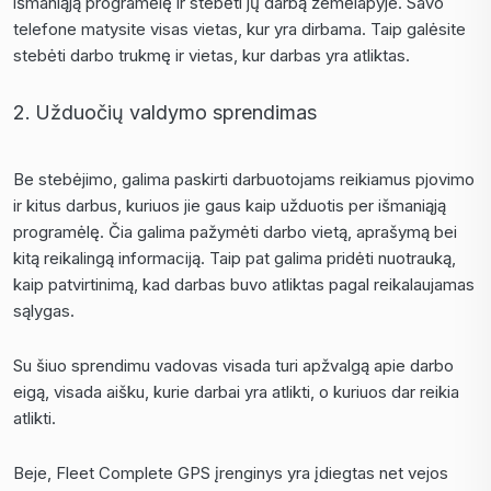
išmaniąją programėlę ir stebėti jų darbą žemėlapyje. Savo
telefone matysite visas vietas, kur yra dirbama. Taip galėsite
stebėti darbo trukmę ir vietas, kur darbas yra atliktas.
Užduočių
valdymo sprendimas
Be stebėjimo, galima paskirti darbuotojams reikiamus pjovimo
ir kitus darbus, kuriuos jie gaus kaip užduotis per išmaniąją
programėlę. Čia galima pažymėti darbo vietą, aprašymą bei
kitą reikalingą informaciją. Taip pat galima pridėti nuotrauką,
kaip patvirtinimą, kad darbas buvo atliktas pagal reikalaujamas
sąlygas.
Su šiuo sprendimu vadovas visada turi apžvalgą apie darbo
eigą, visada aišku, kurie darbai yra atlikti, o kuriuos dar reikia
atlikti.
Beje, Fleet Complete GPS įrenginys yra įdiegtas net vejos