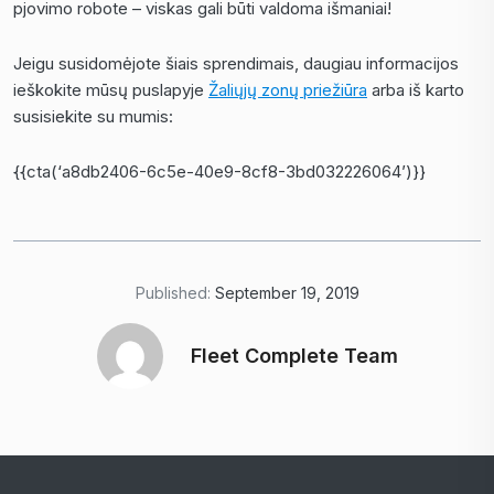
pjovimo robote – viskas gali būti valdoma išmaniai
!
Jeigu susidomėjote šiais sprendimais, daugiau informacijos
ieškokite mūsų puslapyje
Žaliųjų zonų priežiūra
arba iš karto
susisiekite su mumis:
{{cta(‘a8db2406-6c5e-40e9-8cf8-3bd032226064’)}}
Published:
September 19, 2019
Fleet Complete Team