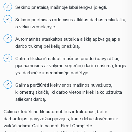
Sekimo prietaisą mašinoje labai lengva įdiegti.
Sekimo prietaisas rodo visus atliktus darbus realiu laiku,
o vėliau žemėlapyje.
Automatinės ataskaitos suteikia aiškią apžvalgą apie
darbo trukmę bei kelių priežiūrą.
Galima tiksliai išmatuoti mašinos priedo (pavyzdžiui,
pjaunamosios ar valymo šepečio) darbo našumą, kai jis
yra darbinėje ir nedarbinėje padėtyje.
Galima peržiūrėti kiekvienos mašinos nuvažiuotų
kilometrų skaičių iki darbo vietos ir kiek laiko užtrukta
atliekant darbą.
Galima stebėti ne tik automobilius ir traktorius, bet ir
darbuotojus, pavyzdžiui pjovėjus, kurie dirba stovėdami ir
vaikščiodami. Galite naudoti Fleet Complete